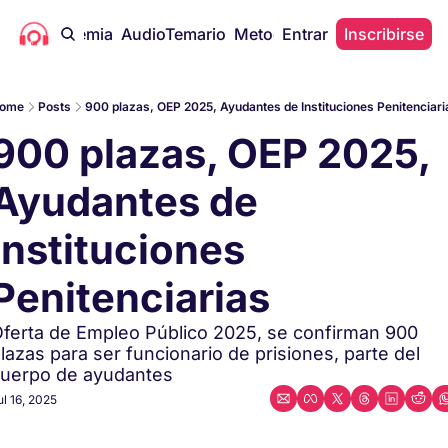
icas
Academia
AudioTemario
Metodología
Entrar
Gratis
Inscribirse
Artícul
ome
Posts
900 plazas, OEP 2025, Ayudantes de Instituciones Penitenciari
900 plazas, OEP 2025, 
Ayudantes de 
Instituciones 
Penitenciarias  
ferta de Empleo Público 2025, se confirman 900 
lazas para ser funcionario de prisiones, parte del 
uerpo de ayudantes
ul 16, 2025