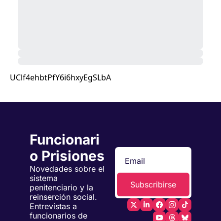
UClf4ehbtPfY6i6hxyEgSLbA
Funcionari
o Prisiones
Novedades sobre el 
sistema 
Subscribirse
penitenciario y la 
reinserción social. 
Entrevistas a 
funcionarios de 