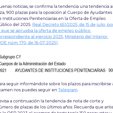
uenas noticias, se confirma la tendencia una tendencia al
lza, 900 plazas para la oposición al Cuerpo de Ayudantes 
e Instituciones Penitenciarias en la Oferta de Empleo 
úblico del 2025. 
Real Decreto 651/2025, de 15 de julio, por
l que se aprueba la oferta de empleo público 
orrespondiente al ejercicio 2025
,
Ministerio del Interior 
BOE núm. 170, de 16-07-2025)
.
ra seguir informándote sobre los plazos para inscribirse a
xamen nos puedes seguir en 
Telegram
.
evisa a continuación la tendencia de nota de corte y 
úmero de plazas de los últimos años. Recuerda que ante