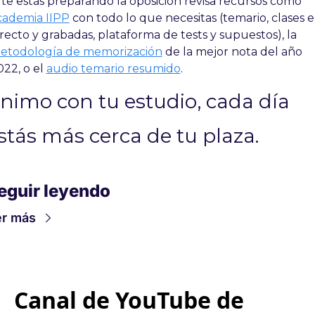
Si te estás preparando la oposición revisa recursos como 
cademia IIPP
 con todo lo que necesitas (temario, clases e
directo y grabadas, plataforma de tests y supuestos), la 
etodología de memorización
 de la mejor nota del año 
22, o el 
audio temario resumido
.
nimo con tu estudio, cada día 
stás más cerca de tu plaza.
eguir leyendo
r más
Canal de YouTube de 