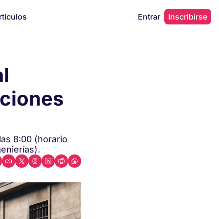
rtículos
Entrar
Inscribirse
 
ciones 
as 8:00 (horario 
nierías).