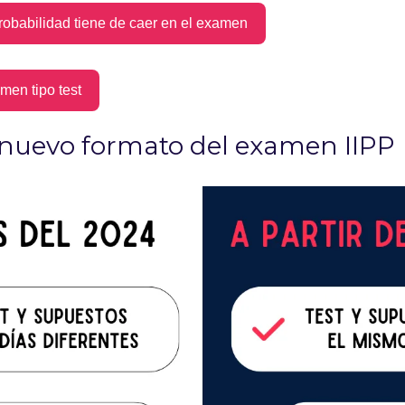
robabilidad tiene de caer en el examen
men tipo test
 nuevo formato del examen IIPP