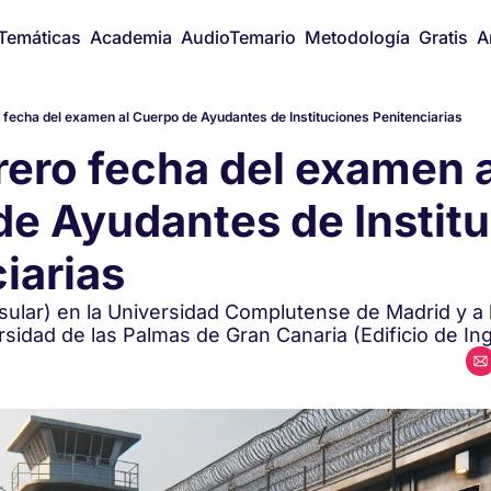
Temáticas
Academia
AudioTemario
Metodología
Gratis
A
 fecha del examen al Cuerpo de Ayudantes de Instituciones Penitenciarias
rero fecha del examen al
e Ayudantes de Institu
iarias
sular) en la Universidad Complutense de Madrid y a l
rsidad de las Palmas de Gran Canaria (Edificio de Inge