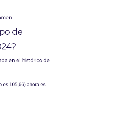
xamen.
po de 
024?
a en el histórico de 
o es 105,66) ahora es 