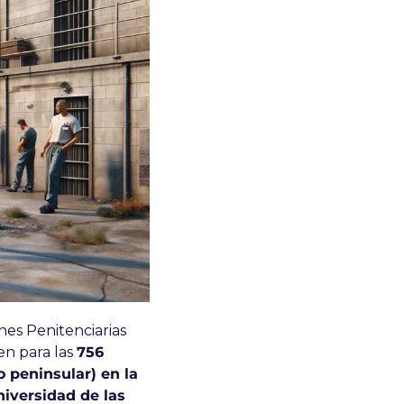
es Penitenciarias 
n para las 
756 
 peninsular) en la 
iversidad de las 