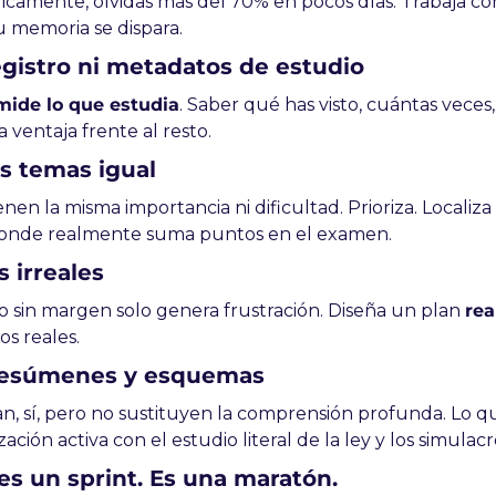
gicamente, olvidas más del 70% en pocos días. Trabaja con
u memoria se dispara.
registro ni metadatos de estudio
mide lo que estudia
. Saber qué has visto, cuántas veces
 ventaja frente al resto.
os temas igual
nen la misma importancia ni dificultad. Prioriza. Localiza 
 donde realmente suma puntos en el examen.
s irreales
o sin margen solo genera frustración. Diseña un plan 
rea
s reales.
 resúmenes y esquemas
, sí, pero no sustituyen la comprensión profunda. Lo qu
ación activa con el estudio literal de la ley y los simula
es un sprint. Es una maratón.