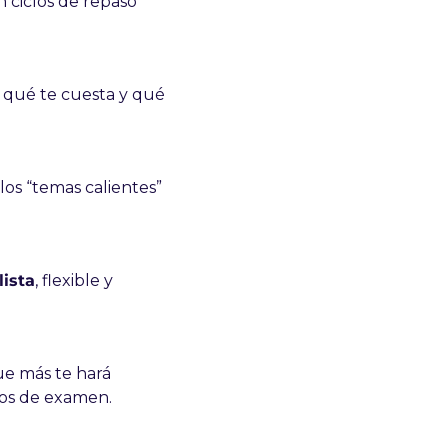
 ciclos de repaso 
, qué te cuesta y qué 
los “temas calientes” 
lista
, flexible y 
e más te hará 
cros de examen.