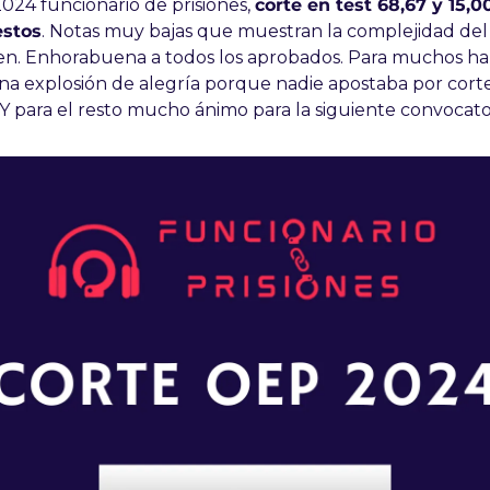
24 funcionario de prisiones, 
corte en test 68,67 y 15,00
stos
. Notas muy bajas que muestran la complejidad del 
n. Enhorabuena a todos los aprobados. Para muchos hab
na explosión de alegría porque nadie apostaba por corte
 Y para el resto mucho ánimo para la siguiente convocato