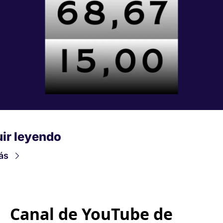
ir leyendo
ás
Canal de YouTube de 