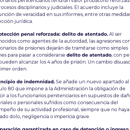
onarios penitenciarios tendrán valor probatorio reforzad
rocesos disciplinarios y judiciales. El acuerdo incluye la 
nción de veracidad en sus informes, entre otras medidas
cción jurídica.
otección penal reforzada: delito de atentado.
 Al ser 
ocidos como agentes de la autoridad, las agresiones con
onarios de prisiones dejarán de tramitarse como simples 
nes para pasar a considerarse 
delito de atentado
, con pe
ueden alcanzar los 4 años de prisión. Un cambio disuasor
rimer orden.
rincipio de indemnidad.
 Se añade un nuevo apartado al 
ulo 80 que impone a la Administración la obligación de 
cir a los funcionarios penitenciarios en supuestos de daño
iales o personales sufridos como consecuencia del 
peño de su actividad profesional, siempre que no haya 
do dolo, negligencia o impericia grave.
eparación garantizada en caso de detención o ingreso 