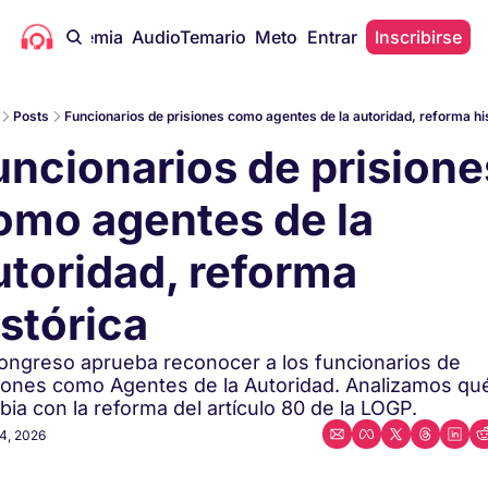
icas
Academia
AudioTemario
Metodología
Entrar
Gratis
Inscribirse
Artícul
Posts
Funcionarios de prisiones como agentes de la autoridad, reforma his
uncionarios de prisiones
omo agentes de la 
utoridad, reforma 
stórica
ongreso aprueba reconocer a los funcionarios de 
iones como Agentes de la Autoridad. Analizamos qué
ia con la reforma del artículo 80 de la LOGP.
4, 2026